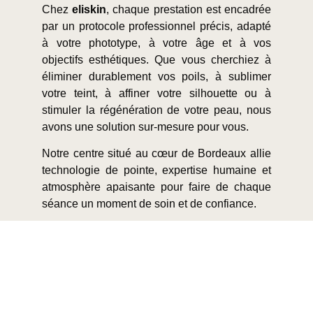
Chez
eliskin
, chaque prestation est encadrée
par un protocole professionnel précis, adapté
à votre phototype, à votre âge et à vos
objectifs esthétiques. Que vous cherchiez à
éliminer durablement vos poils, à sublimer
votre teint, à affiner votre silhouette ou à
stimuler la régénération de votre peau, nous
avons une solution sur-mesure pour vous.
Notre centre situé au cœur de Bordeaux allie
technologie de pointe, expertise humaine et
atmosphère apaisante pour faire de chaque
séance un moment de soin et de confiance.
Épilation laser, LED thérapeutique,
cryolipolyse, microneedling, soins anti-
âge
… chaque traitement proposé repose sur
des données cliniques fiables et des
équipements certifiés.