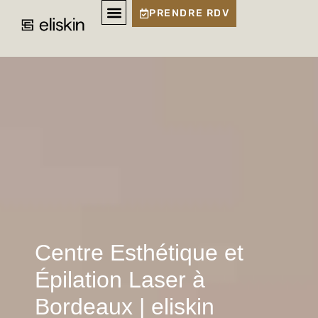
PRENDRE RDV
Epilation Laser
Medecine Anti- Âge
Vos Besoins
Nos Solutions
Centre Esthétique et
Épilation Laser à
Bordeaux | eliskin